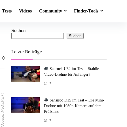
Tests
Videos
Community
Finder-Tools
Suchen
Suchen
Letzte Beiträge
0
Sanrock U52 im Test – Stabile
Video-Drohne für Anfänger?
0
Bildquelle: MediaMarkt
Sansisco D15 im Test – Die Mini-
Drohne mit 1080p-Kamera auf dem
Prüfstand
0