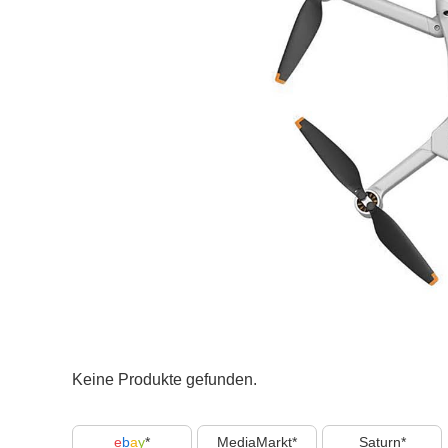
Keine Produkte gefunden.
e
b
a
y
MediaMarkt
Saturn