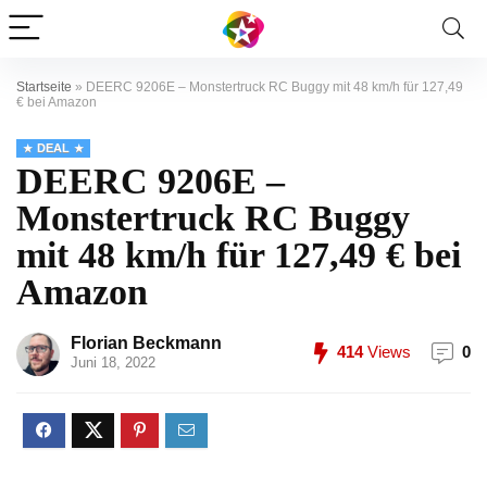
Startseite
»
DEERC 9206E – Monstertruck RC Buggy mit 48 km/h für 127,49
€ bei Amazon
DEAL
DEERC 9206E –
Monstertruck RC Buggy
mit 48 km/h für 127,49 € bei
Amazon
Florian Beckmann
414
Views
0
Juni 18, 2022