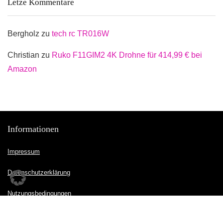
Letze Kommentare
Bergholz
zu
tech rc TR016W
Christian
zu
Ruko F11GIM2 4K Drohne für 414,99 € bei
Amazon
Informationen
Impressum
Datenschutzerklärung
Nutzungsbedingungen
Kontakt