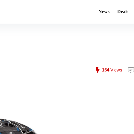
News
Deals
154
Views