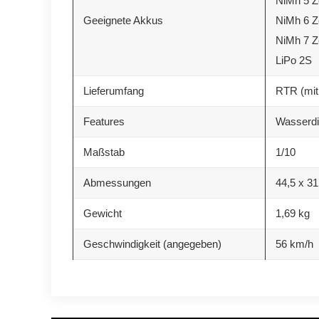
NiMh 5 Z
Geeignete Akkus
NiMh 6 Z
NiMh 7 Z
LiPo 2S
Lieferumfang
RTR (mit
Features
Wasserdi
Maßstab
1/10
Abmessungen
44,5 x 31
Gewicht
1,69 kg
Geschwindigkeit (angegeben)
56 km/h