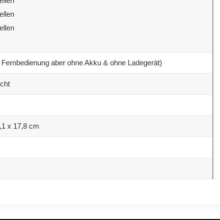
ellen
ellen
ellen
 Fernbedienung aber ohne Akku & ohne Ladegerät)
cht
,1 x 17,8 cm